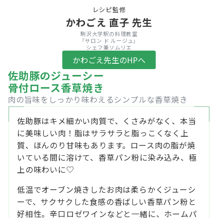
レシピ監修
かわごえ 直子
先生
駒沢大学駅の料理教室
「サロン ド ルージュ」
シェフ兼ソムリエ
かわごえ先生のHPへ
佐助豚のジューシー
骨付ロース香草焼き
肉の旨味をしっかり味わえるシンプルな香草焼き
佐助豚はキメ細かい肉質で、くさみがなく、本当
に美味しい肉！脂はサラサラと脂っこくなく上
質、ほんのり甘味もあります。ロース肉の脂が焼
いている間に溶けて、香草パン粉に染み込み、極
上の味わいに♡
低温でオーブン焼きしたお肉は柔らかくジューシ
ーで、サクサクした食感の香ばしい香草パン粉と
好相性。辛口ロゼワインなどと一緒に、ホームパ