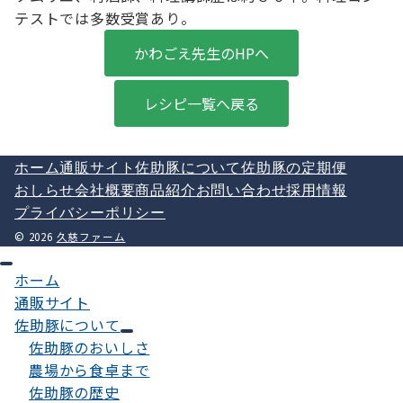
テストでは多数受賞あり。
かわごえ先生のHPへ
レシピ一覧へ戻る
ホーム
通販サイト
佐助豚について
佐助豚の定期便
おしらせ
会社概要
商品紹介
お問い合わせ
採用情報
プライバシーポリシー
© 2026
久慈ファーム
ホーム
通販サイト
佐助豚について
佐助豚のおいしさ
農場から食卓まで
佐助豚の歴史