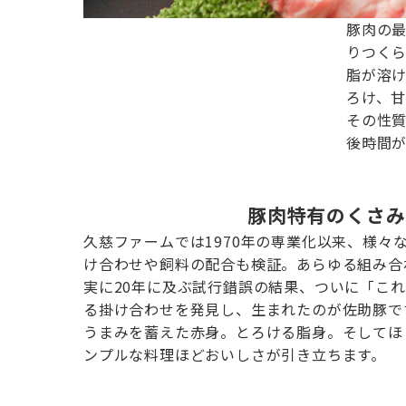
豚肉の
りつく
脂が溶
ろけ、
その性
後時間
豚肉特有のくさみ
久慈ファームでは1970年の専業化以来、様々
け合わせや飼料の配合も検証。あらゆる組み合
実に20年に及ぶ試行錯誤の結果、ついに「こ
る掛け合わせを発見し、生まれたのが佐助豚で
うまみを蓄えた赤身。とろける脂身。そしてほ
ンプルな料理ほどおいしさが引き立ちます。