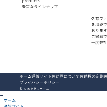
products
豊富なラインナップ
久慈フ
を堪能
おります
ご家庭
一度弊
ホーム
通販サイト
佐助豚について
佐助豚の定期
プライバシーポリシー
© 2026
久慈ファーム
ホーム
通販サイト