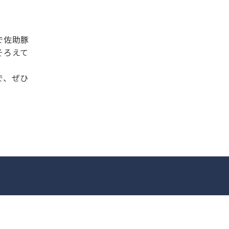
で佐助豚
そろえて
で、ぜひ