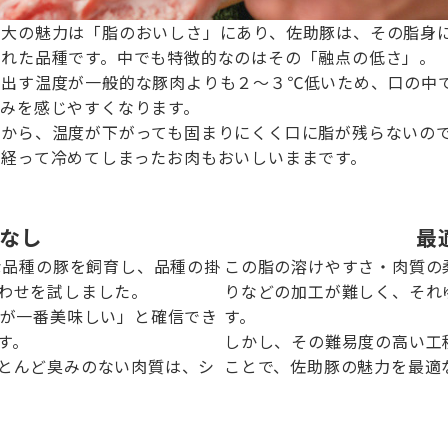
最大の魅力は「脂のおいしさ」にあり、佐助豚は、その脂身
られた品種です。中でも特徴的なのはその「融点の低さ」。
け出す温度が一般的な豚肉よりも２～３℃低いため、口の中
甘みを感じやすくなります。
質から、温度が下がっても固まりにくく口に脂が残らないの
が経って冷めてしまったお肉もおいしいままです。
なし
最
な品種の豚を飼育し、品種の掛
この脂の溶けやすさ・肉質の
わせを試しました。
りなどの加工が難しく、それ
れが一番美味しい」と確信でき
す。
す。
しかし、その難易度の高い工
とんど臭みのない肉質は、シ
ことで、佐助豚の魅力を最適