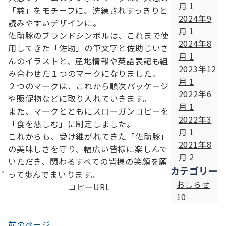
月
1
「慈」をモチーフに、洗練されすっきりと
2024年9
読みやすいデザインに。
月
1
佐助豚のブランドシンボルは、これまで使
2024年8
用してきた「佐助」の筆文字と佐助じいさ
月
1
んのイラストと、産地情報や英語表記も組
2023年12
み合わせた１つのマークになりました。
月
1
２つのマークは、これから順次パッケージ
2022年6
や販促物などに取り入れていきます。
月
1
また、マークとともにスローガンコピーを
2022年3
「食を慈しむ」に制定しました。
月
1
これからも、受け継がれてきた「佐助豚」
2021年8
の美味しさを守り、幅広い皆様に楽しんで
月
2
いただき、関わるすべての皆様の笑顔を願
カテゴリー
って歩んでまいります。
おしらせ
コピーURL
10
前のページ