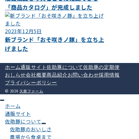
「商品カタログ」が完成しました
2023年12月5日
新ブランド「おそ咲きノ豚」を立ち上
げました
ホーム
通販サイト
佐助豚について
佐助豚の定期便
おしらせ
会社概要
商品紹介
お問い合わせ
採用情報
プライバシーポリシー
© 2026
久慈ファーム
ホーム
通販サイト
佐助豚について
佐助豚のおいしさ
農場から食卓まで