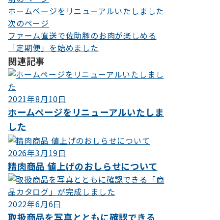
投
ホームページをリニューアルいたしました
稿
次のページ
ナ
ファーム直送で佐助豚のお肉が楽しめる
「定期便」を始めました
ビ
関連記事
ゲ
ー
シ
2021年8月10日
ホームページをリニューアルいたしま
ョ
した
ン
2026年3月19日
精肉商品 値上げのおしらせについて
2022年6月6日
取扱商品を写真とともに確認できる